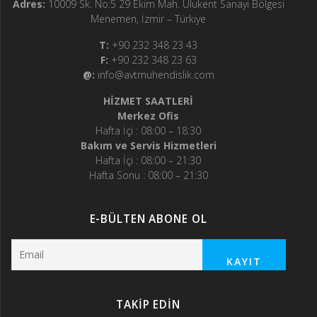
Adres:
10009 Sk. No:5 29 Ekim Mah. Ulukent Sanayi Bölgesi
Menemen, İzmir – Türkiye
T:
+90 232 348 23 43
F:
+90 232 348 23 63
@:
info@avtmuhendislik.com
HİZMET SAATLERİ
Merkez Ofis
Hafta İçi : 08:00 – 18:30
Bakım ve Servis Hizmetleri
Hafta İçi : 08:00 – 21:30
Hafta Sonu : 08:00 – 21:30
E-BÜLTEN ABONE OL
TAKİP EDİN