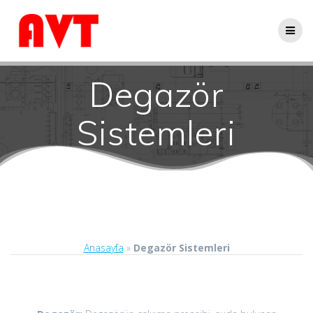
Skip
to
content
Degazör
Sistemleri
Anasayfa
»
Degazör Sistemleri