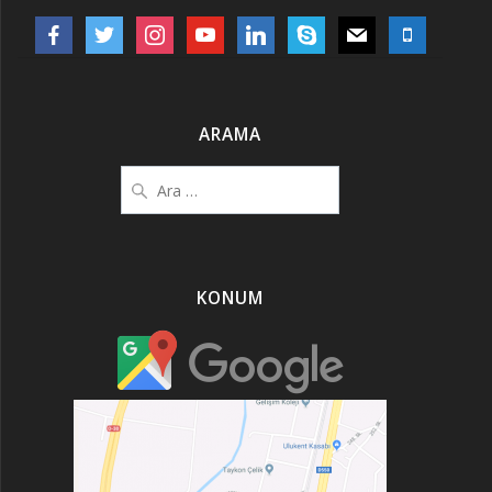
facebook
twitter
instagram
youtube
linkedin
skype
mail
mobile
ARAMA
Arama:
KONUM