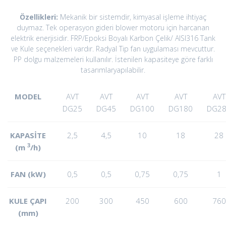
Özellikleri:
Mekanik bir sistemdir, kimyasal işleme ihtiyaç
duymaz. Tek operasyon gideri blower motoru için harcanan
elektrik enerjisidir. FRP/Epoksi Boyalı Karbon Çelik/ AISI316 Tank
ve Kule seçenekleri vardır. Radyal Tip fan uygulaması mevcuttur.
PP dolgu malzemeleri kullanılır. İstenilen kapasiteye göre farklı
tasarımlaryapılabilir.
MODEL
AVT
AVT
AVT
AVT
AVT
DG25
DG45
DG100
DG180
DG2
KAPASİTE
2,5
4,5
10
18
28
3
(m
/h)
FAN (kW)
0,5
0,5
0,75
0,75
1
KULE ÇAPI
200
300
450
600
760
(mm)