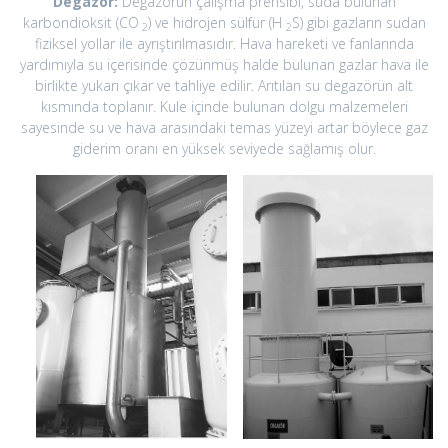
Degazör:
Degazörün çalışma prensibi, suda bulunan
karbondioksit (CO
) ve hidrojen sülfür (H
S) gibi gazların sudan
2
2
fiziksel yollar ile ayrıştırılmasıdır. Hava hareketi ve fanlarında
yardımıyla su içerisinde çözünmüş halde bulunan gazlar hava ile
birlikte yukarı çıkar ve tahliye edilir. Arıtılan su degazörün alt
kısmında toplanır. Kule içinde bulunan dolgu malzemeleri
sayesinde su ve hava arasındaki temas yüzeyi artar böylece gaz
giderim oranı en yüksek seviyede sağlamış olur.