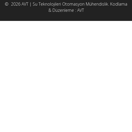
© 2026 AVT | Su Teknolojileri Otomasyon Mühendislik. Kodlama
& Düzenleme : AVT