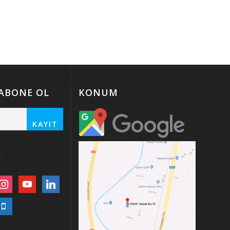
 ABONE OL
KONUM
N
nstagram
youtube
linkedin
obile