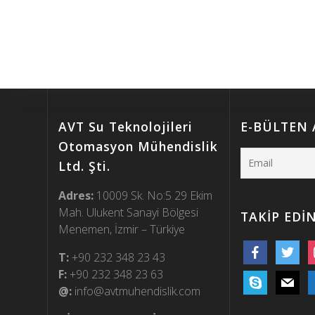
AVT Su Teknolojileri
E-BÜLTEN
Otomasyon Mühendislik
Ltd. Şti.
Adres:
10009 Sk. No:5 29 Ekim
Mah. Ulukent Sanayi Bölgesi
TAKİP EDİ
Menemen, İzmir – Türkiye
facebook
twitter
i
T:
+90 232 348 23 43
F:
+90 232 348 23 63
skype
mail
m
@:
info@avtmuhendislik.com